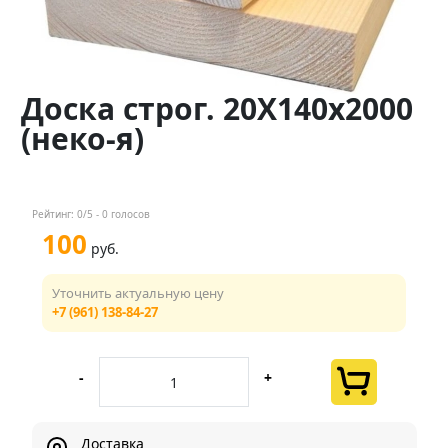
Контакты
Менеджер
Доска строг. 20Х140х2000
+7 (961) 138-84-27
(неко-я)
Мы в соц. сетях
Рейтинг:
0
/5 -
0
голосов
100
руб.
Уточнить актуальную цену
+7 (961) 138-84-27
-
+
Доставка