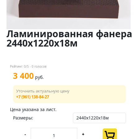
Контакты
Менеджер
Ламинированная фанера
+7 (961) 138-84-27
2440х1220х18м
Мы в соц. сетях
Рейтинг:
0
/5 -
0
голосов
3 400
руб.
Уточнить актуальную цену
+7 (961) 138-84-27
Цена указана за лист.
Размеры:
-
+