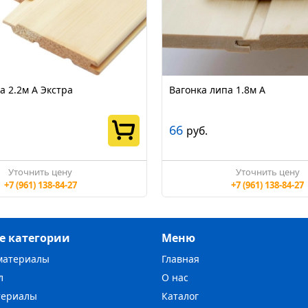
а 2.2м А Экстра
Вагонка липа 1.8м А
66
руб.
Уточнить цену
Уточнить цену
+7 (961) 138-84-27
+7 (961) 138-84-27
е категории
Меню
материалы
Главная
л
О нас
териалы
Каталог