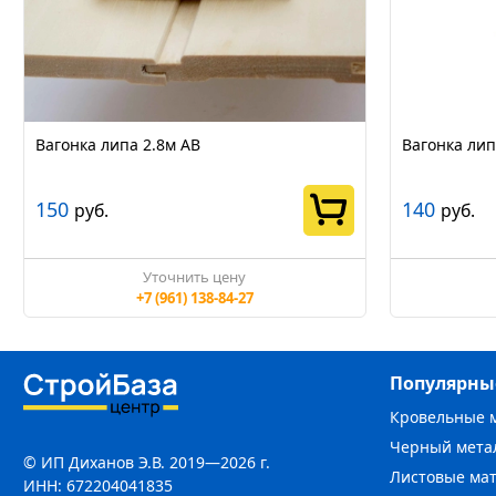
Вагонка липа 2.8м АВ
Вагонка лип
150
140
руб.
руб.
Уточнить цену
+7 (961) 138-84-27
Популярны
Кровельные 
Черный мета
© ИП Диханов Э.В. 2019—2026 г.
Листовые ма
ИНН: 672204041835