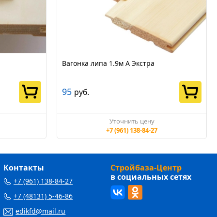
Вагонка липа 1.9м А Экстра
95
руб.
Уточнить цену
+7 (961) 138-84-27
Контакты
Стройбаза-Центр
в социальных сетях
+7 (961) 138-84-27
+7 (48131) 5-46-86
edikfd@mail.ru