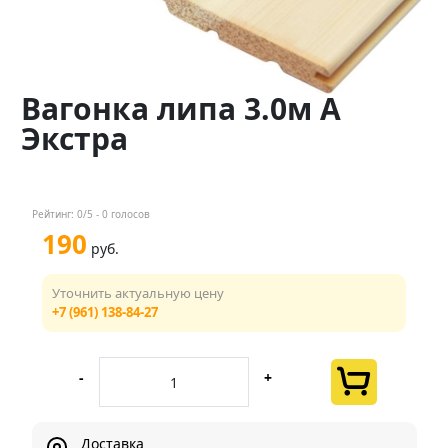
Контакты
Менеджер
Вагонка липа 3.0м А
+7 (961) 138-84-27
Экстра
Мы в соц. сетях
Рейтинг:
0
/5 -
0
голосов
190
руб.
Уточнить актуальную цену
+7 (961) 138-84-27
-
+
Доставка