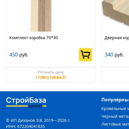
Комплект коробка 70*30
Дверная ко
450
340
руб.
руб.
Уточнить цену
+7 (961) 138-84-27
Популярны
Кровельные 
Черный мета
© ИП Диханов Э.В. 2019—2026 г.
Листовые ма
ИНН: 672204041835