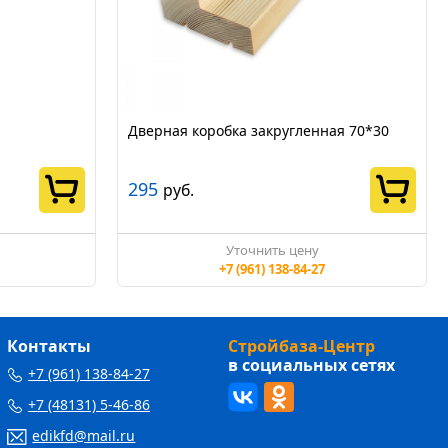
Дверная коробка закругленная 70*30
295
руб.
Уточнить цену
+7 (961) 138-84-27
Контакты
Стройбаза-Центр
в социальных сетях
+7 (961) 138-84-27
+7 (48131) 5-46-86
edikfd@mail.ru