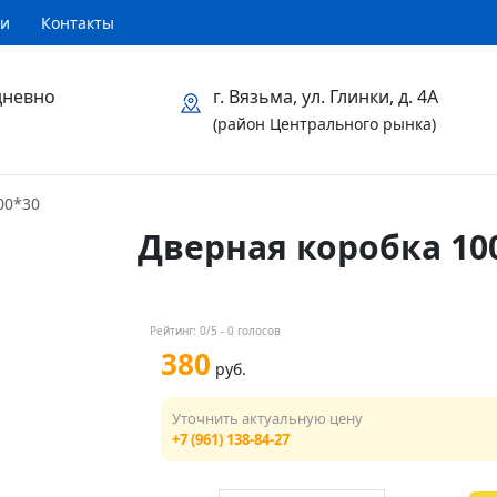
ти
Контакты
дневно
г. Вязьма, ул. Глинки, д. 4А
(район Центрального рынка)
00*30
Дверная коробка 10
Рейтинг:
0
/5 -
0
голосов
380
руб.
Уточнить актуальную цену
+7 (961) 138-84-27