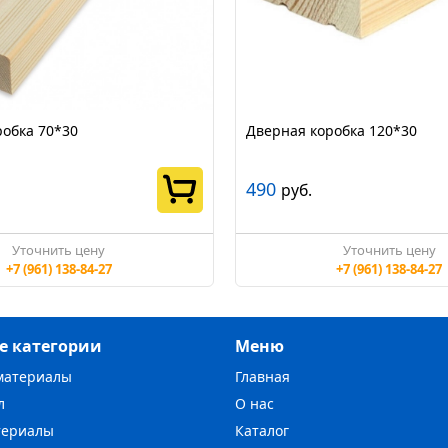
робка 70*30
Дверная коробка 120*30
490
руб.
Уточнить цену
Уточнить цену
+7 (961) 138-84-27
+7 (961) 138-84-27
е категории
Меню
материалы
Главная
л
О нас
териалы
Каталог