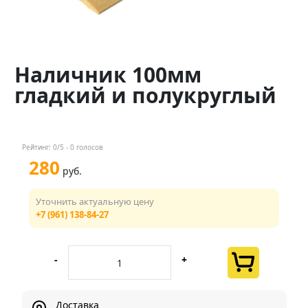
Контакты
Менеджер
Наличник 100мм
+7 (961) 138-84-27
гладкий и полукруглый
Мы в соц. сетях
Рейтинг:
0
/5 -
0
голосов
280
руб.
Уточнить актуальную цену
+7 (961) 138-84-27
-
+
Доставка