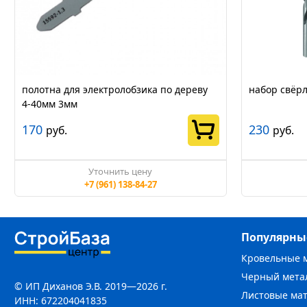
полотна для электролобзика по дереву
набор свёрл
4-40мм 3мм
170
230
руб.
руб.
Уточнить цену
+7 (961) 138-84-27
Популярны
Кровельные 
Черный мета
© ИП Диханов Э.В. 2019—2026 г.
Листовые ма
ИНН: 672204041835