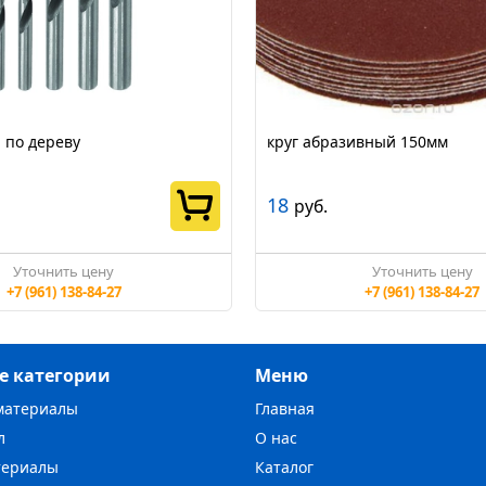
 по дереву
круг абразивный 150мм
18
руб.
Уточнить цену
Уточнить цену
+7 (961) 138-84-27
+7 (961) 138-84-27
е категории
Меню
материалы
Главная
л
О нас
териалы
Каталог