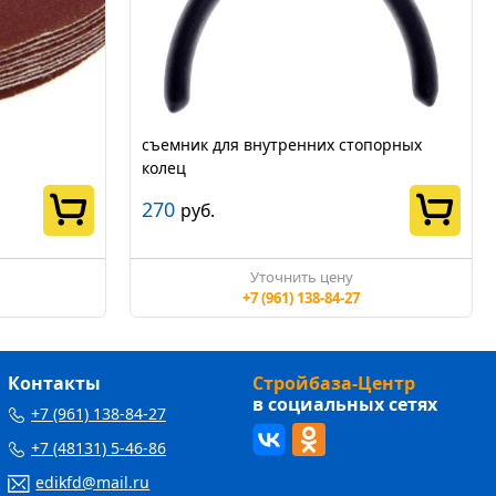
съемник для внутренних стопорных
колец
270
руб.
Уточнить цену
+7 (961) 138-84-27
Контакты
Стройбаза-Центр
в социальных сетях
+7 (961) 138-84-27
+7 (48131) 5-46-86
edikfd@mail.ru