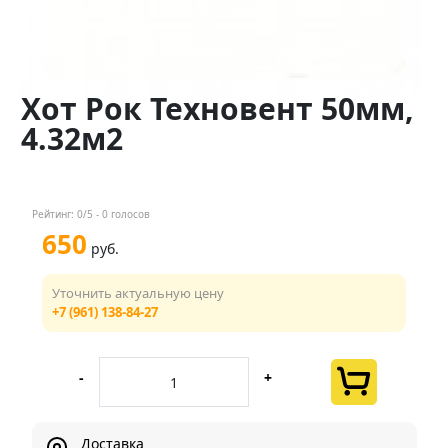
Контакты
Менеджер
Хот Рок Техновент 50мм,
+7 (961) 138-84-27
4.32м2
Мы в соц. сетях
Рейтинг:
0
/5 -
0
голосов
650
руб.
Уточнить актуальную цену
+7 (961) 138-84-27
-
+
Доставка