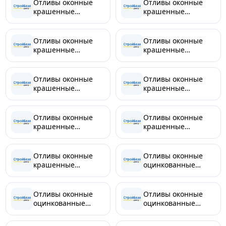
Контакты
Отливы оконные
Отливы оконные
крашенные
крашенные
2000х150
2000х170
Менеджер
Отливы оконные
Отливы оконные
крашенные
крашенные
+7 (961) 138-84-27
2000х200
2000х250
Отливы оконные
Отливы оконные
Мы в соц. сетях
крашенные
крашенные
2000х300
2000х350
Отливы оконные
Отливы оконные
крашенные
крашенные
2000х400
2000х450
Отливы оконные
Отливы оконные
крашенные
оцинкованные
2000х500
2000х50
Отливы оконные
Отливы оконные
оцинкованные
оцинкованные
2000х70
2000х100