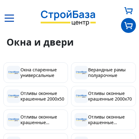
Главная
Каталог
Другие товары
Окна и двери
Окна и двери
Главная
О нас
Окна спаренные
Верандные рамы
универсальные
полуарочные
Каталог
Отливы оконные
Отливы оконные
крашенные 2000х50
крашенные 2000х70
Оплата и доставка
Отливы оконные
Отливы оконные
Новости
крашенные
крашенные
2000х100
2000х130