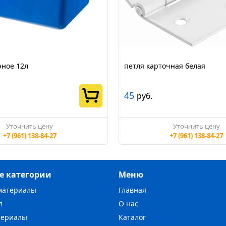
рное 12л
петля карточная белая
45
руб.
Уточнить цену
Уточнить цену
+7 (961) 138-84-27
+7 (961) 138-84-27
е категории
Меню
материалы
Главная
л
О нас
териалы
Каталог