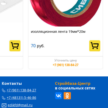
изолляционная лента 19мм*20м
70
руб.
Уточнить цену
+7 (961) 138-84-27
Контакты
Стройбаза-Центр
в социальных сетях
+7 (961) 138-84-27
+7 (48131) 5-46-86
edikfd@mail.ru