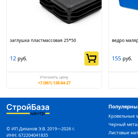
заглушка пластмассовая 25*50
ведро маля
12
155
руб.
руб.
Уточнить цену
+7 (961) 138-84-27
Популярны
Кровельные 
Черный мета
© ИП Диханов Э.В. 2019—2026 г.
Листовые ма
ИНН: 672204041835