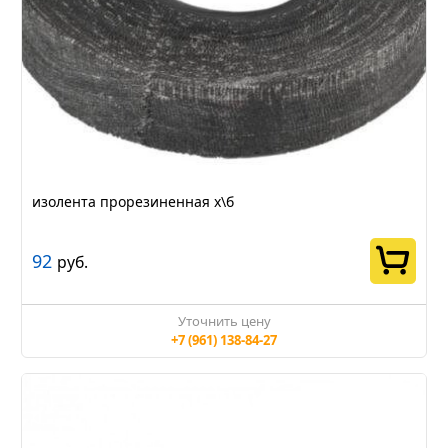
изолента прорезиненная х\б
92
руб.
Уточнить цену
+7 (961) 138-84-27