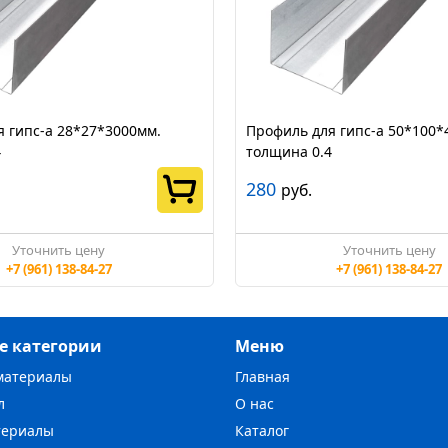
 гипс-а 28*27*3000мм.
Профиль для гипс-а 50*100*
4
толщина 0.4
280
руб.
Уточнить цену
Уточнить цену
+7 (961) 138-84-27
+7 (961) 138-84-27
е категории
Меню
материалы
Главная
л
О нас
териалы
Каталог