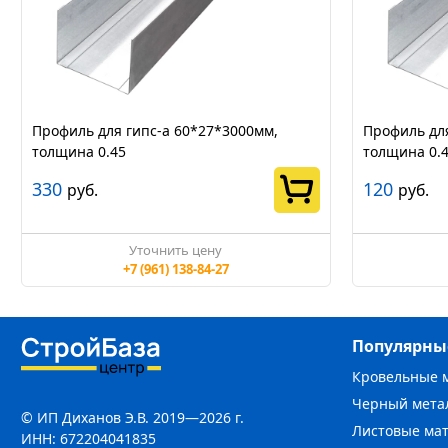
Профиль для гипс-а 60*27*3000мм,
Профиль для
толщина 0.45
толщина 0.
330
120
руб.
руб.
Уточнить цену
+7 (961) 138-84-27
Популярны
Кровельные 
Черный мета
© ИП Диханов Э.В. 2019—2026 г.
Листовые ма
ИНН: 672204041835