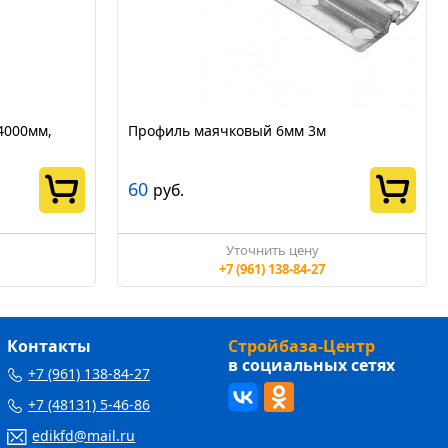
4000мм,
Профиль маячковый 6мм 3м
60
руб.
Уточнить цену
+7 (961) 138-84-27
Контакты
Стройбаза-Центр
в социальных сетях
+7 (961) 138-84-27
+7 (48131) 5-46-86
edikfd@mail.ru