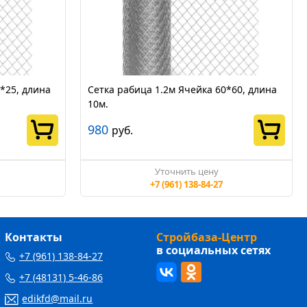
*25, длина
Сетка рабица 1.2м Ячейка 60*60, длина
10м.
980
руб.
Уточнить цену
+7 (961) 138-84-27
Контакты
Стройбаза-Центр
в социальных сетях
+7 (961) 138-84-27
+7 (48131) 5-46-86
edikfd@mail.ru