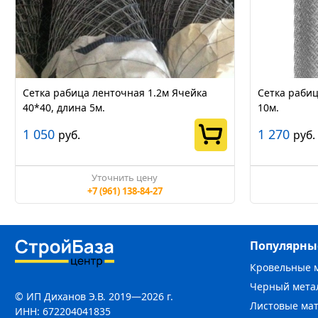
Сетка рабица ленточная 1.2м Ячейка
Сетка рабиц
40*40, длина 5м.
10м.
1 050
1 270
руб.
руб.
Уточнить цену
+7 (961) 138-84-27
Популярны
Кровельные 
Черный мета
© ИП Диханов Э.В. 2019—2026 г.
Листовые ма
ИНН: 672204041835