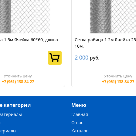
а 1.5м Ячейка 60*60, длина
Сетка рабица 1.2м Ячейка 25
10м.
2 000
руб.
Уточнить цену
Уточнить цену
+7 (961) 138-84-27
+7 (961) 138-84-27
е категории
Меню
материалы
Главная
л
О нас
териалы
Каталог