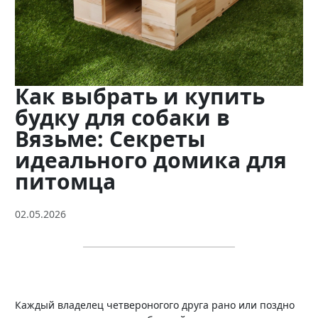
Контакты
Менеджер
+7 (961) 138-84-27
Как выбрать и купить
будку для собаки в
Мы в соц. сетях
Вязьме: Секреты
идеального домика для
питомца
02.05.2026
Каждый владелец четвероногого друга рано или поздно